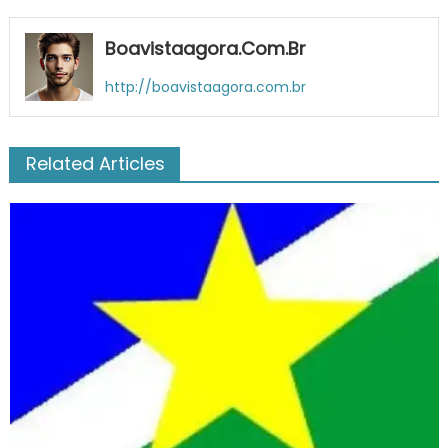
Boavistaagora.com.br
http://boavistaagora.com.br
Related Articles