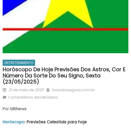
ENTRETENIMENTO
Horóscopo De Hoje Previsões Dos Astros, Cor E
Número Da Sorte Do Seu Signo, Sexta
(23/05/2025)
Posted
Author
21 de maio de 2025
boavistaagora.com.br
on
em
Comentários desativados
Horóscopo
Por MRNews
de
Hoje
Horóscopo
: Previsões Celestiais para hoje
Previsões
dos