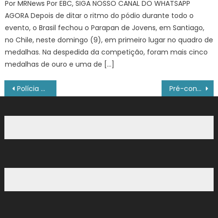
Por MRNews Por EBC, SIGA NOSSO CANAL DO WHATSAPP
AGORA Depois de ditar o ritmo do pódio durante todo o
evento, o Brasil fechou o Parapan de Jovens, em Santiago,
no Chile, neste domingo (9), em primeiro lugar no quadro de
medalhas. Na despedida da competição, foram mais cinco
medalhas de ouro e uma de […]
Navegação
Polícia Civil realiza palestra sobre enfrentamento à violência contra crianças e adolescentes
Pré-conferências de Assistência Social têm início nesta quinta
de
Post