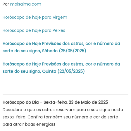
Por
maisalma.com
astros,
cor
Horóscopo de hoje para Virgem
e
número
Horóscopo de hoje para Peixes
da
sorte
Horóscopo de Hoje Previsões dos astros, cor e número da
do
sorte do seu signo, Sábado (25/05/2025)
seu
signo,
Horóscopo de Hoje Previsões dos astros, cor e número da
Sexta
sorte do seu signo, Quinta (22/05/2025)
(23/05/2025)
Horóscopo do Dia – Sexta-feira, 23 de Maio de 2025
Descubra o que os astros reservam para o seu signo nesta
sexta-feira. Confira também seu número e cor da sorte
para atrair boas energias!