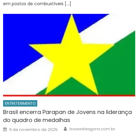
em postos de combustíveis […]
ENTRETENIMENTO
Brasil encerra Parapan de Jovens na liderança
do quadro de medalhas
Author
Posted
boavistaagora.com.br
9 de novembro de 2025
on