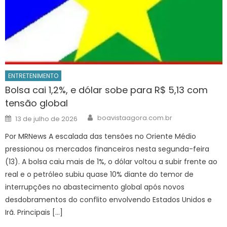
ENTRETENIMENTO
Bolsa cai 1,2%, e dólar sobe para R$ 5,13 com
tensão global
Author
Posted
boavistaagora.com.br
13 de julho de 2026
on
Por MRNews A escalada das tensões no Oriente Médio
pressionou os mercados financeiros nesta segunda-feira
(13). A bolsa caiu mais de 1%, o dólar voltou a subir frente ao
real e o petróleo subiu quase 10% diante do temor de
interrupções no abastecimento global após novos
desdobramentos do conflito envolvendo Estados Unidos e
Irã. Principais […]