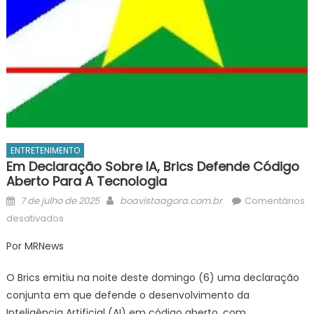
ENTRETENIMENTO
Em Declaração Sobre IA, Brics Defende Código
Aberto Para A Tecnologia
Posted
Author
7 de julho de 2025
boavistaagora.com.br
Comentários
on
em
desativados
Em
Por MRNews
declaração
sobre
O Brics emitiu na noite deste domingo (6) uma declaração
IA,
conjunta em que defende o desenvolvimento da
Brics
Inteligência Artificial (AI) em código aberto, com
defende