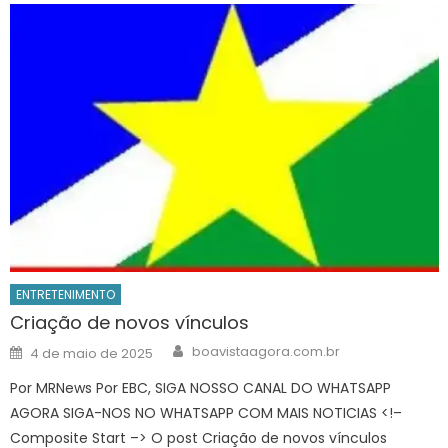
ENTRETENIMENTO
Criação de novos vínculos
Author
Posted
boavistaagora.com.br
4 de maio de 2025
on
Por MRNews Por EBC, SIGA NOSSO CANAL DO WHATSAPP
AGORA SIGA-NOS NO WHATSAPP COM MAIS NOTICIAS <!–
Composite Start –> O post Criação de novos vínculos