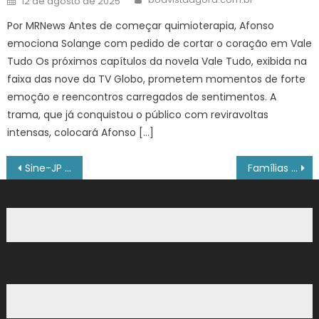
12 de agosto de 2025
on
Por MRNews Antes de começar quimioterapia, Afonso
emociona Solange com pedido de cortar o coração em Vale
Tudo Os próximos capítulos da novela Vale Tudo, exibida na
faixa das nove da TV Globo, prometem momentos de forte
emoção e reencontros carregados de sentimentos. A
trama, que já conquistou o público com reviravoltas
intensas, colocará Afonso […]
Navegação
Sine-JP oferta 746 vagas de emprego a partir desta segunda-feira
Famílias se conectam com a natureza no Avoando SFX
de
Post