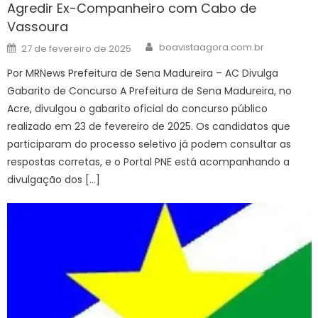
Agredir Ex-Companheiro com Cabo de
Vassoura
Author
Posted
boavistaagora.com.br
27 de fevereiro de 2025
on
Por MRNews Prefeitura de Sena Madureira – AC Divulga
Gabarito de Concurso A Prefeitura de Sena Madureira, no
Acre, divulgou o gabarito oficial do concurso público
realizado em 23 de fevereiro de 2025. Os candidatos que
participaram do processo seletivo já podem consultar as
respostas corretas, e o Portal PNE está acompanhando a
divulgação dos […]