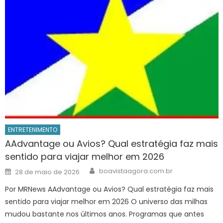
ENTRETENIMENTO
AAdvantage ou Avios? Qual estratégia faz mais
sentido para viajar melhor em 2026
Author
Posted
boavistaagora.com.br
28 de maio de 2026
on
Por MRNews AAdvantage ou Avios? Qual estratégia faz mais
sentido para viajar melhor em 2026 O universo das milhas
mudou bastante nos últimos anos. Programas que antes