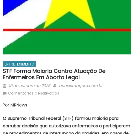
ENTRETENIMENTO
STF Forma Maioria Contra Atuação De
Enfermeiros Em Aborto Legal
Posted
Author
19 de outubro de 2025
boavistaagora.com.br
on
em
Comentários desativados
STF
Por MRNews
forma
maioria
O Supremo Tribunal Federal (STF) formou maioria para
contra
derrubar decisão que autorizava enfermeiros a participarem
atuação
de procedimentos de interrupção da gravidez, em casos de
de