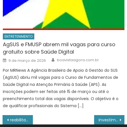
ENTRETENIMENTO
AgSUS e FMUSP abrem mil vagas para curso
gratuito sobre Saúde Digital
Author
Posted
boavistaagora.com.br
9 de março de 2026
on
Por MRNews A Agência Brasileira de Apoio à Gestão do SUS
(AgSUS) abriu mil vagas para o Curso de Fundamentos de
Saúde Digital na Atenção Primária à Saúde (APS). As
inscrições podem ser feitas até 15 de março ou até o
preenchimento total das vagas disponíveis. O objetivo é o
de qualificar profissionais do Sistema […]
Navegação
reabilitação de animais em MS ganha reforço e amplia parceria entre CRAS, Gretap e Ibama – Agência de Noticias do Governo de Mato Grosso do Sul
Investimentos do Governo de Minas movimentam o mercado estadual com inovações tecnológicas