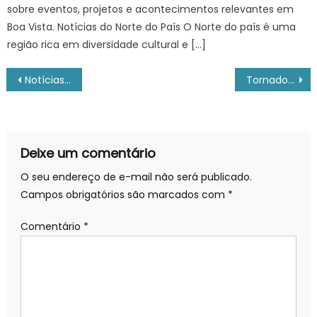
sobre eventos, projetos e acontecimentos relevantes em
Boa Vista. Notícias do Norte do País O Norte do país é uma
região rica em diversidade cultural e […]
Navegação
Notícias de Boa Vista, do Norte do País e Esportes
Tornados em SC: fenômeno pode voltar a acontecer sob influência do El Niño – ACN
de
Post
Deixe um comentário
O seu endereço de e-mail não será publicado.
Campos obrigatórios são marcados com
*
Comentário
*