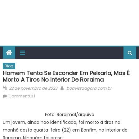
Blog
Homem Tenta Se Esconder Em Peixaria, Mas É
Morto A Tiros No Interior De Roraima
Posted
Author
22 de novembro de 2023
boavistaagora.com.br
on
Comment(0)
Foto: Roraima1/arquivo
Um jovem, ainda não identificado, foi morto a tiros na
manhã desta quarta-feira (22) em Bonfim, no interior de
Roraima. Ninguém foi preso.