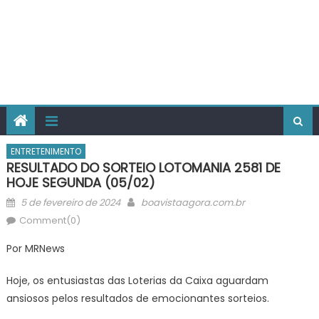
ENTRETENIMENTO
RESULTADO DO SORTEIO LOTOMANIA 2581 DE
HOJE SEGUNDA (05/02)
Posted
Author
5 de fevereiro de 2024
boavistaagora.com.br
on
Comment(0)
Por MRNews
Hoje, os entusiastas das Loterias da Caixa aguardam
ansiosos pelos resultados de emocionantes sorteios.