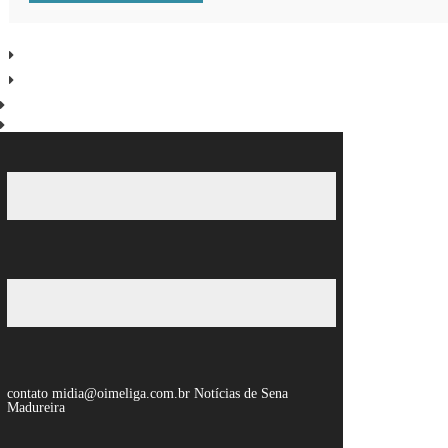
contato midia@oimeliga.com.br
Notícias de Sena
Madureira