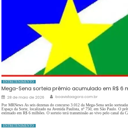
ENTRETENIMENTO
Mega-Sena sorteia prêmio acumulado em R$ 6 mi
Author
Posted
boavistaagora.com.br
28 de maio de 2026
on
Por MRNews As seis dezenas do concurso 3.012 da Mega-Sena serão sorteadas, 
Espaço da Sorte, localizado na Avenida Paulista, nº 750, em São Paulo. O prê
estimado em R$ 6 milhões. O sorteio terá transmissão ao vivo pelo canal da 
ENTRETENIMENTO