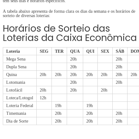
têm seus dias e horários específicos.
A tabela abaixo apresenta de forma clara os dias da semana e os horários de
sorteio de diversas loterias:
Horários de Sorteio das
Loterias da Caixa Econômica
Loteria
SEG
TER
QUA
QUI
SEX
SÁB
DO
Mega Sena
20h
20h
Dupla Sena
20h
20h
Quina
20h
20h
20h
20h
20h
20h
20h
Lotomania
20h
20h
Lotofácil
20h
20h
20h
Loteca/Lotogol
12h
Loteria Federal
19h
19h
Timemania
20h
20h
20h
Dia de Sorte
20h
20h
20h