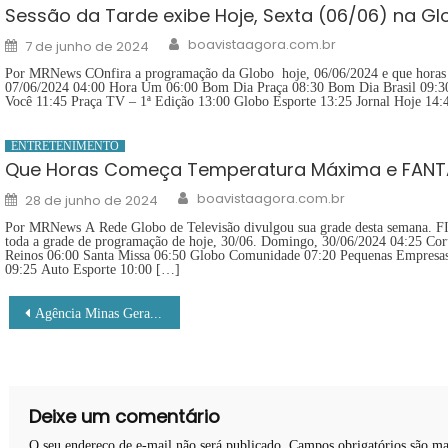
Sessão da Tarde exibe Hoje, Sexta (06/06) na Gl
Author
Posted
boavistaagora.com.br
7 de junho de 2024
on
Por MRNews COnfira a programação da Globo hoje, 06/06/2024 e que horas c
07/06/2024 04:00 Hora Um 06:00 Bom Dia Praça 08:30 Bom Dia Brasil 09:30
Você 11:45 Praça TV – 1ª Edição 13:00 Globo Esporte 13:25 Jornal Hoje 14
ENTRETENIMENTO
Que Horas Começa Temperatura Máxima e FAN
Author
Posted
boavistaagora.com.br
28 de junho de 2024
on
Por MRNews A Rede Globo de Televisão divulgou sua grade desta sem
toda a grade de programação de hoje, 30/06. Domingo, 30/06/2024 04:25 Cor
Reinos 06:00 Santa Missa 06:50 Globo Comunidade 07:20 Pequenas Empresa
09:25 Auto Esporte 10:00 […]
Navegação
Agência Minas Gerais | Estado abre inscrições para alunos das redes pública e privada participarem do Jemg 2024
de
Post
Deixe um comentário
O seu endereço de e-mail não será publicado.
Campos obrigatórios são m