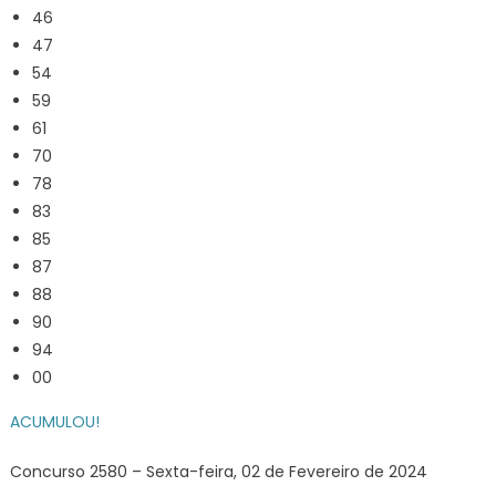
46
47
54
59
61
70
78
83
85
87
88
90
94
00
ACUMULOU!
Concurso 2580 – Sexta-feira, 02 de Fevereiro de 2024