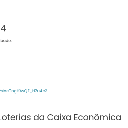
34
ábado.
a?si=eTngt9wQZ_H2u4c3
 Loterias da Caixa Econômica