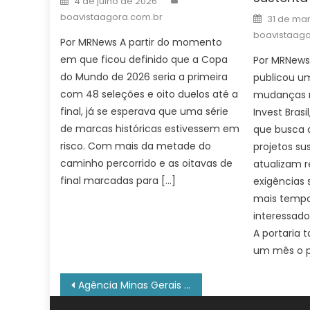
4 de julho de 2026
on
Posted
boavistaagora.com.br
31 de ma
on
boavistaago
Por MRNews A partir do momento
em que ficou definido que a Copa
Por MRNews
do Mundo de 2026 seria a primeira
publicou u
com 48 seleções e oito duelos até a
mudanças n
final, já se esperava que uma série
Invest Bras
de marcas históricas estivessem em
que busca a
risco. Com mais da metade do
projetos su
caminho percorrido e as oitavas de
atualizam 
final marcadas para […]
exigências 
mais tempo
interessad
A portaria
um mês o p
Navegação
Agência Minas Gerais | Secretaria de Cultura propõe feira temática sobre o Carnaval de Minas Gerais em agosto, no Expominas
de