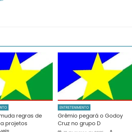
ENTO
ENTRETENIMENTO
muda regras de
Grêmio pegará o Godoy
ra projetos
Cruz no grupo D
veis
Author
Posted