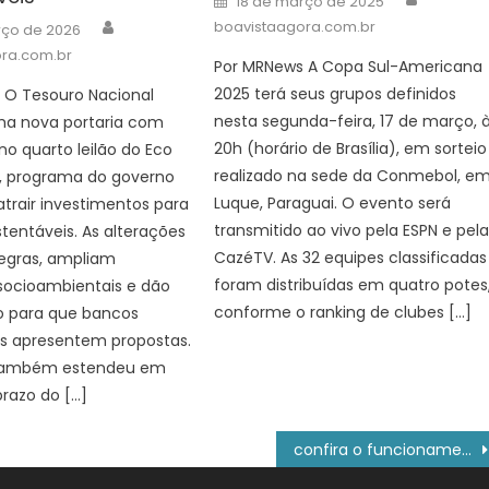
18 de março de 2025
on
Author
boavistaagora.com.br
rço de 2026
ra.com.br
Por MRNews A Copa Sul-Americana
2025 terá seus grupos definidos
 O Tesouro Nacional
nesta segunda-feira, 17 de março, 
ma nova portaria com
20h (horário de Brasília), em sorteio
o quarto leilão do Eco
realizado na sede da Conmebol, e
il, programa do governo
Luque, Paraguai. O evento será
trair investimentos para
transmitido ao vivo pela ESPN e pel
stentáveis. As alterações
CazéTV. As 32 equipes classificadas
regras, ampliam
foram distribuídas em quatro potes
socioambientais e dão
conforme o ranking de clubes […]
 para que bancos
os apresentem propostas.
 também estendeu em
razo do […]
confira o funcionamento dos serviços estaduais