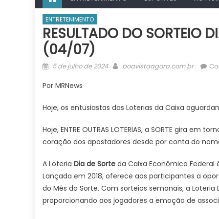
ENTRETENIMENTO
RESULTADO DO SORTEIO DI
(04/07)
Posted
Author
5 de julho de 2024
boavistaagora.com.br
Co
on
Por MRNews
Hoje, os entusiastas das Loterias da Caixa aguarda
Hoje, ENTRE OUTRAS LOTERIAS, a SORTE gira em torn
coração dos apostadores desde por conta do nome, 
A Loteria
Dia de Sorte
da Caixa Econômica Federal 
Lançada em 2018, oferece aos participantes a opo
do Mês da Sorte. Com sorteios semanais, a Loteria 
proporcionando aos jogadores a emoção de associ