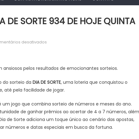
A DE SORTE 934 DE HOJE QUINTA
em
mentários desativados
RESULTADO
DO
SORTEIO
m ansiosos pelos resultados de emocionantes sorteios.
DIA
DE
o do sorteio da
DIA DE SORTE
, uma loteria que conquistou o
SORTE
até pela facilidade de jogar.
934
DE
é um jogo que combina sorteio de números e meses do ano.
HOJE
rtunidade de ganhar prêmios ao acertar de 4 a 7 números, alé
QUINTA
Dia de Sorte adiciona um toque único ao cenário das apostas,
(04/07)
ar números e datas especiais em busca da fortuna.