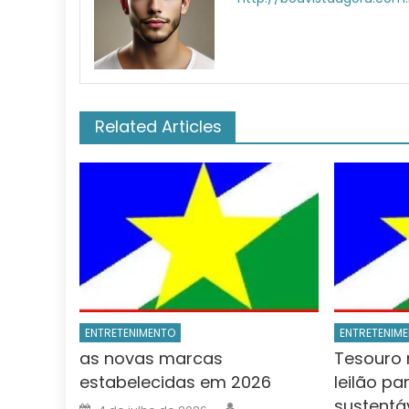
Related Articles
ENTRETENIMENTO
ENTRETENIM
as novas marcas
Tesouro 
estabelecidas em 2026
leilão pa
sustentá
Author
Posted