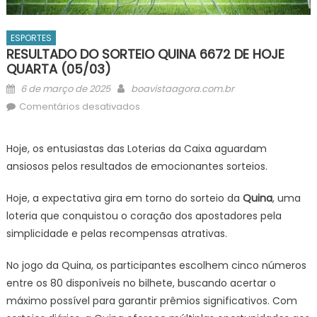
ESPORTES
RESULTADO DO SORTEIO QUINA 6672 DE HOJE
QUARTA (05/03)
Posted
Author
6 de março de 2025
boavistaagora.com.br
on
em
Comentários desativados
RESULTADO
DO
Hoje, os entusiastas das Loterias da Caixa aguardam
SORTEIO
ansiosos pelos resultados de emocionantes sorteios.
QUINA
6672
Hoje, a expectativa gira em torno do sorteio da
Quina
, uma
DE
loteria que conquistou o coração dos apostadores pela
HOJE
simplicidade e pelas recompensas atrativas.
QUARTA
(05/03)
No jogo da Quina, os participantes escolhem cinco números
entre os 80 disponíveis no bilhete, buscando acertar o
máximo possível para garantir prêmios significativos. Com