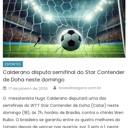
ESPORTES
Calderano disputa semifinal do Star Contender
de Doha neste domingo
Author
Posted
boavistaagora.com.br
17 de janeiro de 2026
on
O mesatenista Hugo Calderano disputará uma das
semifinais do WTT Star Contender de Doha (Catar) neste
domingo (18), às 7h, horário de Brasília, contra o chinês Wen
Ruibo. O brasileiro se garantiu entre os quatro melhores do
torneio depois de vencer nas quartas, por 3 sets a 1, neste