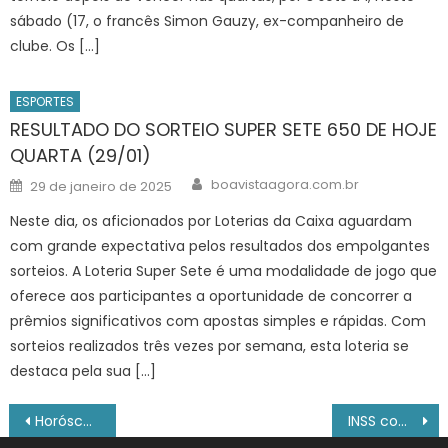
sábado (17, o francês Simon Gauzy, ex-companheiro de
clube. Os […]
ESPORTES
RESULTADO DO SORTEIO SUPER SETE 650 DE HOJE
QUARTA (29/01)
Author
Posted
boavistaagora.com.br
29 de janeiro de 2025
on
Neste dia, os aficionados por Loterias da Caixa aguardam
com grande expectativa pelos resultados dos empolgantes
sorteios. A Loteria Super Sete é uma modalidade de jogo que
oferece aos participantes a oportunidade de concorrer a
prêmios significativos com apostas simples e rápidas. Com
sorteios realizados três vezes por semana, esta loteria se
destaca pela sua […]
Navegação
Horóscopo do Dia de Hoje Previsões dos astros, cor e número da sorte do seu signo, Quarta (05/03/2025)
INSS começa a pagar benefícios antecipados nesta quinta