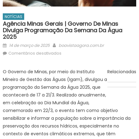
NOTÍCIAS
Agência Minas Gerais | Governo De Minas
Divulga Programação Da Semana Da Água
2025
Posted
Author
14 de março de 2025
boavistaagora.com.br
on
em
Comentários desativados
Agência
Minas
O Governo de Minas, por meio do Instituto
Relacionadas
Gerais
Mineiro de Gestão das Águas (Igam), divulgou a
|
programação da Semana da Água 2025, que
Governo
acontecerá de 17 a 21/3. Realizado anualmente,
de
em celebração ao Dia Mundial da Água,
Minas
divulga
comemorado em 22/3, o evento tem como objetivo
programação
sensibilizar e informar a população sobre a importância da
da
preservação dos recursos hídricos, especialmente no
Semana
contexto de eventos climáticos extremos, que têm
da