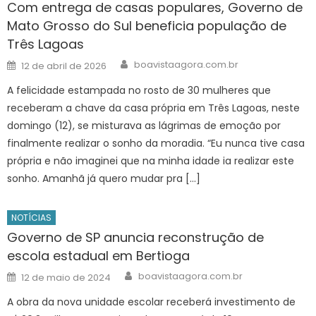
Com entrega de casas populares, Governo de
Mato Grosso do Sul beneficia população de
Três Lagoas
Author
Posted
boavistaagora.com.br
12 de abril de 2026
on
A felicidade estampada no rosto de 30 mulheres que
receberam a chave da casa própria em Três Lagoas, neste
domingo (12), se misturava as lágrimas de emoção por
finalmente realizar o sonho da moradia. “Eu nunca tive casa
própria e não imaginei que na minha idade ia realizar este
sonho. Amanhã já quero mudar pra […]
NOTÍCIAS
Governo de SP anuncia reconstrução de
escola estadual em Bertioga
Author
Posted
boavistaagora.com.br
12 de maio de 2024
on
A obra da nova unidade escolar receberá investimento de