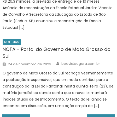
R$ 20,3 milhões; a previsão de entrega é de 10 meses
Anúncio da reconstrução da Escola Estadual Jardim Vicente
de Carvalho A Secretaria da Educação do Estado de São
Paulo (Seduc-SP) anunciou a reconstrução da Escola
Estadual […]
NOTÍCIAS
NOTA – Portal do Governo de Mato Grosso do
Sul
Author
Posted
boavistaagora.com.br
24 de novembro de 2023
on
O governo de Mato Grosso do Sul rechaça veementemente
a publicação irresponsável, que em nada contribui para a
construção da 1a Lei do Pantanal, nesta quinta-feira (23), de
matéria jornalística dando conta que a nova lei manterá
índices atuais de desmatamento. O texto da lei ainda se
encontra em discussão, em uma ação ampla de […]