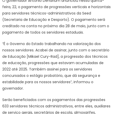
O governador Antonio Denarium anunciou nessa quinta-
pagamento
feira, 22, o pagamento de progressões verticais e horizontais
de
para servidores técnicos-administrativos da Seed
progressões
(Secretaria de Educação e Desporto). O pagamento será
para
creditado na conta no próximo dia 28 de maio, junto com o
servidores
técnicos-
pagamento de todos os servidores estaduais.
administrativos
da
“É o Governo do Estado trabalhando na valorização dos
Educação
nossos servidores. Acabei de assinar, junto com o secretário
de Educação [Mikael Cury-Rad], a progressão dos técnicos
de educação, progressões que estavam acumuladas de
2022 até 2025. Também assinei para os servidores
concursados o estágio probatório, que dá segurança e
estabilidade para os nossos servidores”, informou o
governador.
Serão beneficiados com os pagamentos das progressões
633 servidores técnicos administrativos, entre eles, auxiliares
de serviço gerais, secretários de escola, almoxarifes,