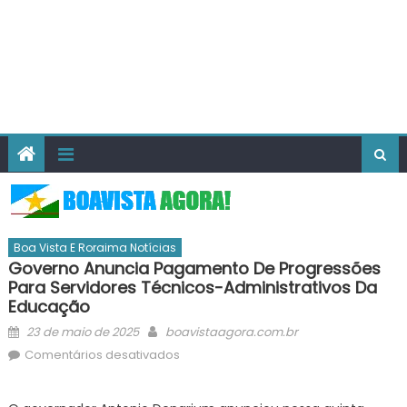
Boa Vista E Roraima Notícias
Governo Anuncia Pagamento De Progressões
Para Servidores Técnicos-Administrativos Da
Educação
Posted
Author
23 de maio de 2025
boavistaagora.com.br
on
em
Comentários desativados
Governo
anuncia