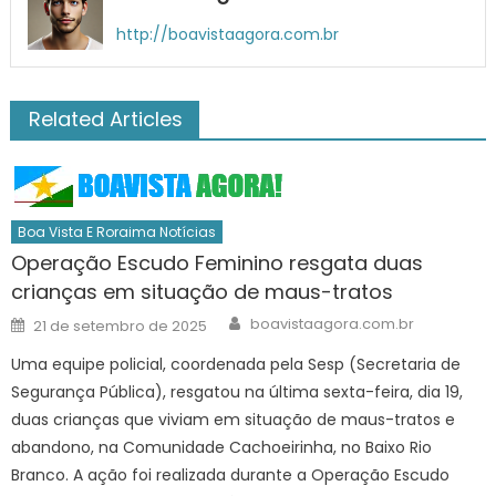
http://boavistaagora.com.br
Related Articles
Boa Vista E Roraima Notícias
Operação Escudo Feminino resgata duas
crianças em situação de maus-tratos
Author
Posted
boavistaagora.com.br
21 de setembro de 2025
on
Uma equipe policial, coordenada pela Sesp (Secretaria de
Segurança Pública), resgatou na última sexta-feira, dia 19,
duas crianças que viviam em situação de maus-tratos e
abandono, na Comunidade Cachoeirinha, no Baixo Rio
Branco. A ação foi realizada durante a Operação Escudo