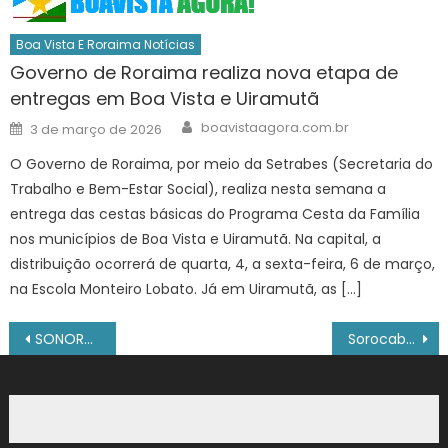
Boa Vista E Roraima Notícias
Governo de Roraima realiza nova etapa de
entregas em Boa Vista e Uiramutã
Author
Posted
boavistaagora.com.br
3 de março de 2026
on
O Governo de Roraima, por meio da Setrabes (Secretaria do
Trabalho e Bem-Estar Social), realiza nesta semana a
entrega das cestas básicas do Programa Cesta da Família
nos municípios de Boa Vista e Uiramutã. Na capital, a
distribuição ocorrerá de quarta, 4, a sexta-feira, 6 de março,
na Escola Monteiro Lobato. Já em Uiramutã, as […]
Navegação
SONORA – Empossados os novos representantes do Conselho Estadual do Idoso de SC
Sorocaba leva atletas a competições de Boxe em Tatuí – Agência de Notícias
de
Post