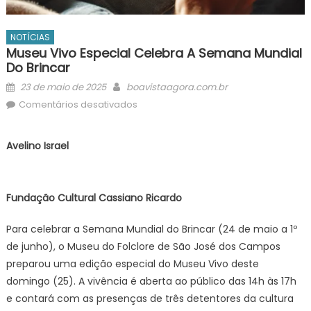
NOTÍCIAS
Museu Vivo Especial Celebra A Semana Mundial
Do Brincar
Posted
Author
23 de maio de 2025
boavistaagora.com.br
on
em
Comentários desativados
Museu
Vivo
Avelino Israel
especial
celebra
a
Fundação Cultural Cassiano Ricardo
Semana
Mundial
Para celebrar a Semana Mundial do Brincar (24 de maio a 1º
do
de junho), o Museu do Folclore de São José dos Campos
Brincar
preparou uma edição especial do Museu Vivo deste
domingo (25). A vivência é aberta ao público das 14h às 17h
e contará com as presenças de três detentores da cultura