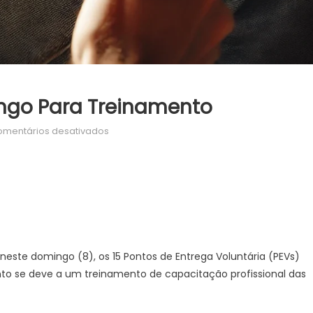
ngo Para Treinamento
em
mentários desativados
PEVs
fecham
neste
domingo
para
treinamento
neste domingo (8), os 15 Pontos de Entrega Voluntária (PEVs)
o se deve a um treinamento de capacitação profissional das