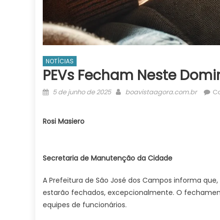
NOTÍCIAS
PEVs Fecham Neste Domi
Posted
Author
5 de junho de 2025
boavistaagora.com.br
Co
on
Rosi Masiero
Secretaria de Manutenção da Cidade
A Prefeitura de São José dos Campos informa que, 
estarão fechados, excepcionalmente. O fechament
equipes de funcionários.