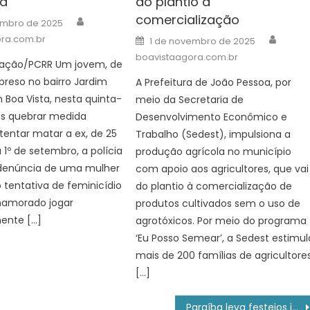
la
do plantio à
comercialização
Author
embro de 2025
Autho
Posted
ra.com.br
1 de novembro de 2025
on
boavistaagora.com.br
lgação/PCRR Um jovem, de
 preso no bairro Jardim
A Prefeitura de João Pessoa, por
m Boa Vista, nesta quinta-
meio da Secretaria de
pós quebrar medida
Desenvolvimento Econômico e
 tentar matar a ex, de 25
Trabalho (Sedest), impulsiona a
 1º de setembro, a polícia
produção agrícola no município
denúncia de uma mulher
com apoio aos agricultores, que vai
o tentativa de feminicídio
do plantio à comercialização de
namorado jogar
produtos cultivados sem o uso de
ente […]
agrotóxicos. Por meio do programa
‘Eu Posso Semear’, a Sedest estimul
mais de 200 famílias de agricultore
[…]
Paraíba leva festejos juninos a comunidades rurais