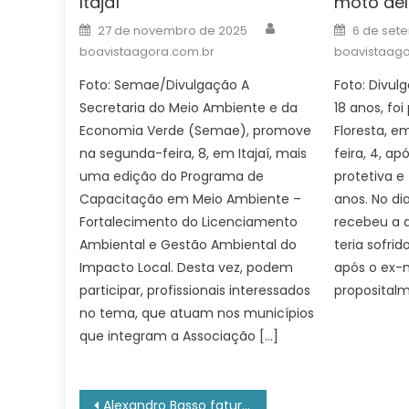
Itajaí
moto de
Author
Posted
Posted
27 de novembro de 2025
6 de set
on
on
boavistaagora.com.br
boavistaago
Foto: Semae/Divulgação A
Foto: Divu
Secretaria do Meio Ambiente e da
18 anos, foi
Economia Verde (Semae), promove
Floresta, e
na segunda-feira, 8, em Itajaí, mais
feira, 4, a
uma edição do Programa de
protetiva e
Capacitação em Meio Ambiente –
anos. No dia
Fortalecimento do Licenciamento
recebeu a 
Ambiental e Gestão Ambiental do
teria sofrid
Impacto Local. Desta vez, podem
após o ex-
participar, profissionais interessados
propositalm
no tema, que atuam nos municípios
que integram a Associação […]
Navegação
Alexandro Basso fatura medalha inédita para o Brasil no tiro esportivo