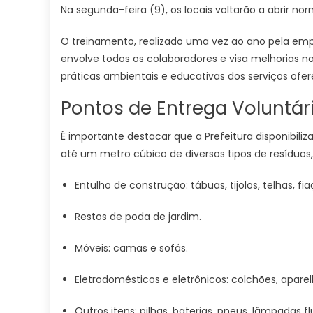
Na segunda-feira (9), os locais voltarão a abrir n
O treinamento, realizado uma vez ao ano pela emp
envolve todos os colaboradores e visa melhorias n
práticas ambientais e educativas dos serviços ofer
Pontos de Entrega Voluntár
É importante destacar que a Prefeitura disponibiliz
até um metro cúbico de diversos tipos de resíduos
Entulho de construção: tábuas, tijolos, telhas, 
Restos de poda de jardim.
Móveis: camas e sofás.
Eletrodomésticos e eletrônicos: colchões, aparel
Outros itens: pilhas, baterias, pneus, lâmpadas 