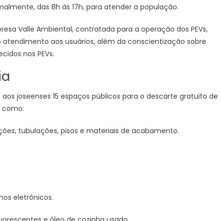
ormalmente, das 8h às 17h, para atender a população.
resa Valle Ambiental, contratada para a operação dos PEVs,
o atendimento aos usuários, além da conscientização sobre
ecidos nos PEVs.
ia
a aos joseenses 15 espaços públicos para o descarte gratuito de
, como:
fiações, tubulações, pisos e materiais de acabamento.
hos eletrônicos.
fluorescentes e óleo de cozinha usado.