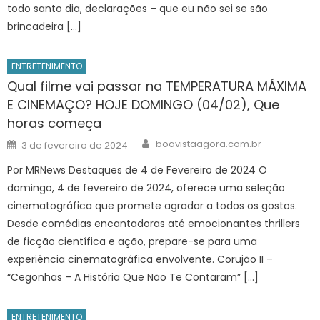
todo santo dia, declarações – que eu não sei se são
brincadeira […]
ENTRETENIMENTO
Qual filme vai passar na TEMPERATURA MÁXIMA
E CINEMAÇO? HOJE DOMINGO (04/02), Que
horas começa
Author
Posted
boavistaagora.com.br
3 de fevereiro de 2024
on
Por MRNews Destaques de 4 de Fevereiro de 2024 O
domingo, 4 de fevereiro de 2024, oferece uma seleção
cinematográfica que promete agradar a todos os gostos.
Desde comédias encantadoras até emocionantes thrillers
de ficção científica e ação, prepare-se para uma
experiência cinematográfica envolvente. Corujão II –
“Cegonhas – A História Que Não Te Contaram” […]
ENTRETENIMENTO