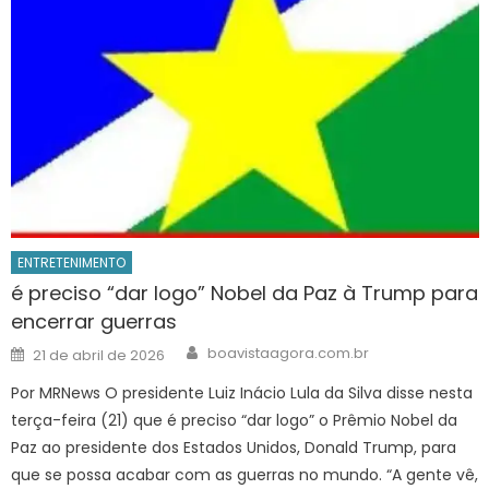
ENTRETENIMENTO
é preciso “dar logo” Nobel da Paz à Trump para
encerrar guerras
Author
Posted
boavistaagora.com.br
21 de abril de 2026
on
Por MRNews O presidente Luiz Inácio Lula da Silva disse nesta
terça-feira (21) que é preciso “dar logo” o Prêmio Nobel da
Paz ao presidente dos Estados Unidos, Donald Trump, para
que se possa acabar com as guerras no mundo. “A gente vê,