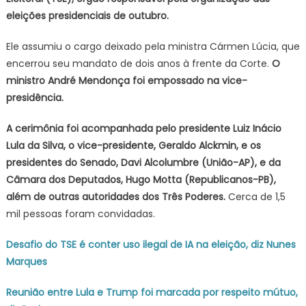
eleições presidenciais de outubro.
do
TSE;
Ele assumiu o cargo deixado pela ministra Cármen Lúcia, que
Mendonça
será
encerrou seu mandato de dois anos à frente da Corte.
O
vice
ministro André Mendonça foi empossado na vice-
presidência.
A cerimônia foi acompanhada pelo presidente Luiz Inácio
Lula da Silva, o vice-presidente, Geraldo Alckmin, e os
presidentes do Senado, Davi Alcolumbre (União-AP), e da
Câmara dos Deputados, Hugo Motta (Republicanos-PB),
além de outras autoridades dos Três Poderes.
Cerca de 1,5
mil pessoas foram convidadas.
Desafio do TSE é conter uso ilegal de IA na eleição, diz Nunes
Marques
Reunião entre Lula e Trump foi marcada por respeito mútuo,