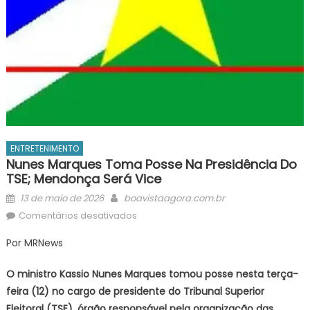
ENTRETENIMENTO
Nunes Marques Toma Posse Na Presidência Do
TSE; Mendonça Será Vice
Posted
Author
13 de maio de 2026
boavistaagora.com.br
on
em
Comentários desativados
Nunes
Por MRNews
Marques
toma
O ministro Kassio Nunes Marques tomou posse nesta terça-
posse
feira (12) no cargo de presidente do Tribunal Superior
na
Eleitoral (TSE), órgão responsável pela organização das
presidência