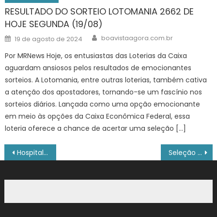
RESULTADO DO SORTEIO LOTOMANIA 2662 DE
HOJE SEGUNDA (19/08)
Author
Posted
boavistaagora.com.br
19 de agosto de 2024
on
Por MRNews Hoje, os entusiastas das Loterias da Caixa
aguardam ansiosos pelos resultados de emocionantes
sorteios. A Lotomania, entre outras loterias, também cativa
a atenção dos apostadores, tornando-se um fascínio nos
sorteios diários. Lançada como uma opção emocionante
em meio às opções da Caixa Econômica Federal, essa
loteria oferece a chance de acertar uma seleção […]
Navegação
Hospital Santa Isabel realiza programação especial durante Semana da Enfermagem
Seleção cursos técnicos 2026/2: resultado preliminar dos pedidos de isenção da taxa de inscrição – IFSP
de
Post