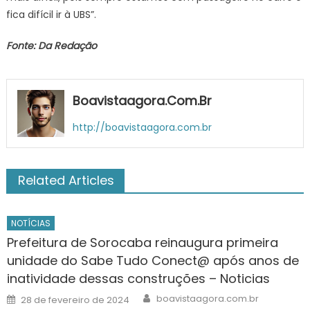
fica difícil ir à UBS”.
Fonte: Da Redação
Boavistaagora.com.br
http://boavistaagora.com.br
Related Articles
NOTÍCIAS
Prefeitura de Sorocaba reinaugura primeira
unidade do Sabe Tudo Conect@ após anos de
inatividade dessas construções – Noticias
Author
Posted
boavistaagora.com.br
28 de fevereiro de 2024
on