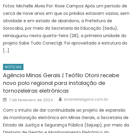
Fotos: Michelle Alves Por: Rose Campos Após um período de
cerca de nove anos em que os prédios estavam vazios, sem
atividade e em estado de abandono, a Prefeitura de
Sorocaba, por meio da Secretaria da Educação (Sedu),
reinaugurou nesta quarta-feira (28), a primeira unidade do
projeto Sabe Tudo Conect@. Foi aproveitada a estrutura do
[…]
NOTÍCIAS
Agência Minas Gerais | Teófilo Otoni recebe
novo polo regional para instalação de
tornozeleiras eletrônicas
Author
Posted
boavistaagora.com.br
7 de fevereiro de 2024
on
Com o intuito de dar continuidade ao projeto de expansão
da monitoração eletrônica em Minas Gerais, a Secretaria de
Estado de Justiça e Segurança Pública (Sejusp), por meio da
Diretoria de Gestão e Monitoramento Eletrônico do