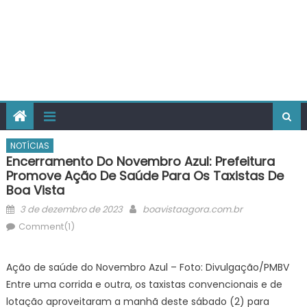
NOTÍCIAS
Encerramento Do Novembro Azul: Prefeitura
Promove Ação De Saúde Para Os Taxistas De
Boa Vista
Posted
Author
3 de dezembro de 2023
boavistaagora.com.br
on
Comment(1)
Ação de saúde do Novembro Azul – Foto: Divulgação/PMBV
Entre uma corrida e outra, os taxistas convencionais e de
lotação aproveitaram a manhã deste sábado (2) para