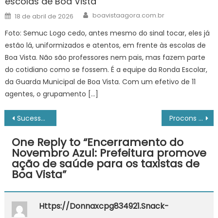
escolas de Boa Vista
Author
Posted
boavistaagora.com.br
18 de abril de 2026
on
Foto: Semuc Logo cedo, antes mesmo do sinal tocar, eles já
estão lá, uniformizados e atentos, em frente às escolas de
Boa Vista. Não são professores nem pais, mas fazem parte
do cotidiano como se fossem. É a equipe da Ronda Escolar,
da Guarda Municipal de Boa Vista. Com um efetivo de 11
agentes, o grupamento […]
Navegação
Sucesso de participação, Prefeitura publica novo cronograma para execução da Lei Paulo Gustavo no município de Sorocaba – Agência de Notícias
Procons municipais elegem próximos temas de encontro estadual – Portal do Governo de Mato Grosso do Sul
de
One Reply to “
Encerramento do
Post
Novembro Azul: Prefeitura promove
ação de saúde para os taxistas de
Boa Vista
”
Https://donnaxcpg834921.snack-