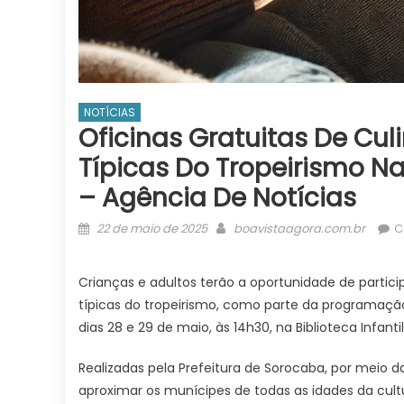
NOTÍCIAS
Oficinas Gratuitas De Cul
Típicas Do Tropeirismo Na
– Agência De Notícias
Posted
Author
22 de maio de 2025
boavistaagora.com.br
C
on
Crianças e adultos terão a oportunidade de partici
típicas do tropeirismo, como parte da programaç
dias 28 e 29 de maio, às 14h30, na Biblioteca Infant
Realizadas pela Prefeitura de Sorocaba, por meio da
aproximar os munícipes de todas as idades da cult