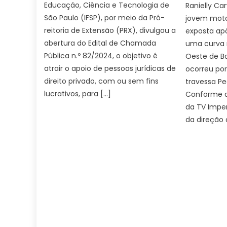
Educação, Ciência e Tecnologia de
Ranielly Ca
São Paulo (IFSP), por meio da Pró-
jovem motoc
reitoria de Extensão (PRX), divulgou a
exposta apó
abertura do Edital de Chamada
uma curva n
Pública n.º 82/2024, o objetivo é
Oeste de Bo
atrair o apoio de pessoas jurídicas de
ocorreu por
direito privado, com ou sem fins
travessa Pe
lucrativos, para […]
Conforme a
da TV Imper
da direção 