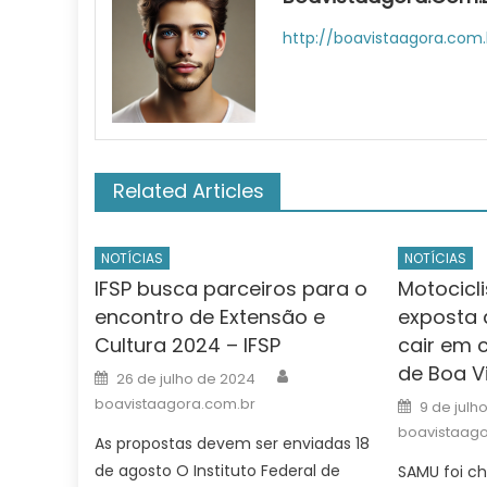
http://boavistaagora.com.
Related Articles
NOTÍCIAS
NOTÍCIAS
IFSP busca parceiros para o
Motocicli
encontro de Extensão e
exposta 
Cultura 2024 – IFSP
cair em 
de Boa V
Author
Posted
26 de julho de 2024
on
Posted
boavistaagora.com.br
9 de julh
on
boavistaago
As propostas devem ser enviadas 18
de agosto O Instituto Federal de
SAMU foi c