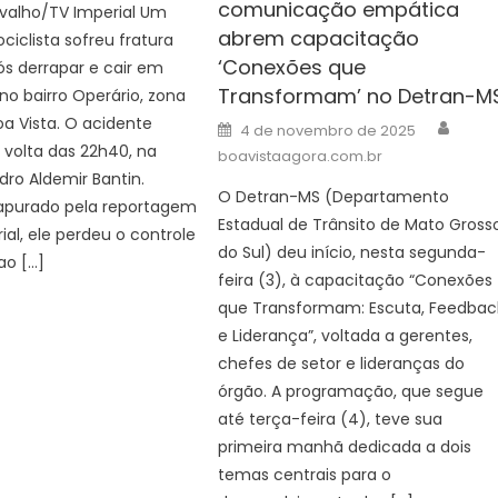
comunicação empática
rvalho/TV Imperial Um
abrem capacitação
iclista sofreu fratura
‘Conexões que
s derrapar e cair em
Transformam’ no Detran-M
o bairro Operário, zona
Autho
a Vista. O acidente
Posted
4 de novembro de 2025
on
 volta das 22h40, na
boavistaagora.com.br
dro Aldemir Bantin.
O Detran-MS (Departamento
purado pela reportagem
Estadual de Trânsito de Mato Gross
ial, ele perdeu o controle
do Sul) deu início, nesta segunda-
ao […]
feira (3), à capacitação “Conexões
que Transformam: Escuta, Feedbac
e Liderança”, voltada a gerentes,
chefes de setor e lideranças do
órgão. A programação, que segue
até terça-feira (4), teve sua
primeira manhã dedicada a dois
temas centrais para o