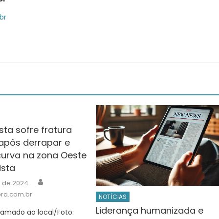
br
sta sofre fratura
após derrapar e
curva na zona Oeste
ista
Author
o de 2024
ra.com.br
NOTÍCIAS
Liderança humanizada e
hamado ao local/Foto: