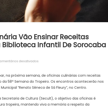
inária Vão Ensinar Receitas
 Biblioteca Infantil De Sorocaba
em
omentários desativados
Oficinas
gratuitas
par, na próxima semana, de oficinas culinárias com receitas
de
ão da 58ª Semana do Tropeiro. Os encontros acontecerão nos
culinária
il Municipal “Renato Sêneca de Sá Fleury”, no Centro.
vão
ensinar
 Secretaria de Cultura (Secult), o objetivo das oficinas é
receitas
ura tropeira, mantendo viva a memória a respeito da
típicas