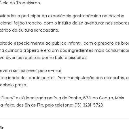
iclo do Tropeirismo.
do
tropeirismo
onvidados a participar da experiência gastronômica na cozinha
na
dicional feijão tropeiro, com o intuito de se aventurar nos sabore
Biblioteca
Infantil
tórico da cultura sorocabana.
de
Sorocaba
voltado especialmente ao público infantil, com o preparo de bro
–
a culinária tropeira e era um dos ingredientes mais consumido
Agência
va diversas receitas, como bolo e biscoitos.
de
Notícias
 devem se inscrever pelo e-mail:
e idade dos participantes. Para manipulação dos alimentos, a
 cabelo preso.
á Fleury” está localizada na Rua da Penha, 673, no Centro. Mais
eira, das 8h às 17h, pelo telefone: (15) 3231-5723.
br