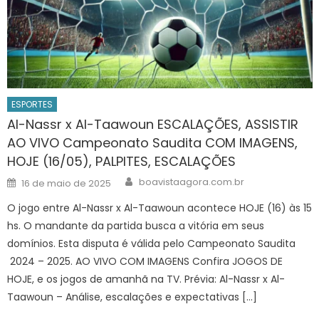
ESPORTES
Al-Nassr x Al-Taawoun ESCALAÇÕES, ASSISTIR
AO VIVO Campeonato Saudita COM IMAGENS,
HOJE (16/05), PALPITES, ESCALAÇÕES
Author
Posted
boavistaagora.com.br
16 de maio de 2025
on
O jogo entre Al-Nassr x Al-Taawoun acontece HOJE (16) às 15
hs. O mandante da partida busca a vitória em seus
domínios. Esta disputa é válida pelo Campeonato Saudita
2024 – 2025. AO VIVO COM IMAGENS Confira JOGOS DE
HOJE, e os jogos de amanhã na TV. Prévia: Al-Nassr x Al-
Taawoun – Análise, escalações e expectativas […]