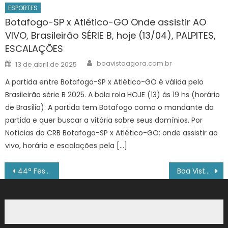
ESPORTES
Botafogo-SP x Atlético-GO Onde assistir AO
VIVO, Brasileirão SÉRIE B, hoje (13/04), PALPITES,
ESCALAÇÕES
Author
Posted
boavistaagora.com.br
13 de abril de 2025
on
A partida entre Botafogo-SP x Atlético-GO é válida pelo
Brasileirão série B 2025. A bola rola HOJE (13) às 19 hs (horário
de Brasília). A partida tem Botafogo como o mandante da
partida e quer buscar a vitória sobre seus domínios. Por
Notícias do CRB Botafogo-SP x Atlético-GO: onde assistir ao
vivo, horário e escalações pela […]
Navegação
44ª Festa Julina Beneficente de Sorocaba anuncia atrações de Stand Up Comedy e teatro com atriz Vera Fischer – Agência de Notícias
Boa Vista Junina: quadrilhas se preparam para emocionar e encantar no tablado em concurso
de
Post