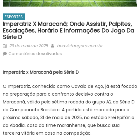
ESPORTES
Imperatriz X Maracanã; Onde Assistir, Palpites,
Escalações, Horário E Informações Do Jogo Da
Série D
Posted
Author
29 de maio de 2025
boavistaagora.com.br
on
em
Comentários desativados
Imperatriz
x
Imperatriz x Maracanã pela Série D
Maracanã;
Onde
O Imperatriz, conhecido como Cavalo de Aço, já está focado
Assistir,
na preparação para o confronto decisivo contra o
Palpites,
Maracanã, válido pela sétima rodada do grupo A2 da Série D
Escalações,
do Campeonato Brasileiro. A partida está marcada para o
Horário
próximo sábado, 31 de maio de 2025, no estádio Frei Epifânio
e
Informações
da Abadia, casa do time maranhense, que busca sua
do
terceira vitória em casa na competição.
Jogo