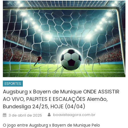
ESPORTES
Augsburg x Bayern de Munique ONDE ASSISTIR
AO VIVO, PALPITES E ESCALAÇÕES Alemão,
Bundesliga 24/25, HOJE (04/04)
Author
Posted
boavistaagora.com.br
3 de abril de 2025
on
O jogo entre Augsburg x Bayern de Munique Pelo