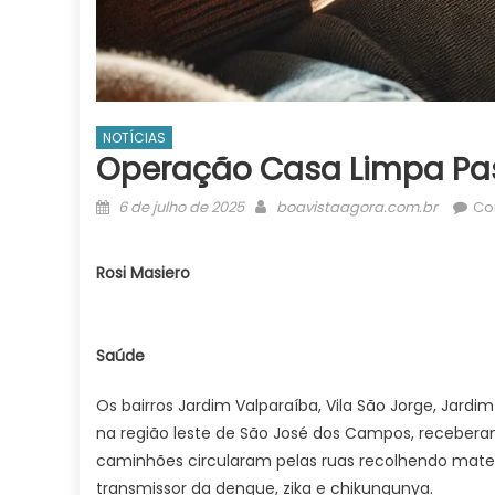
NOTÍCIAS
Operação Casa Limpa Pass
Posted
Author
6 de julho de 2025
boavistaagora.com.br
Co
on
Rosi Masiero
Saúde
Os bairros Jardim Valparaíba, Vila São Jorge, Jard
na região leste de São José dos Campos, recebera
caminhões circularam pelas ruas recolhendo mater
transmissor da dengue, zika e chikungunya.