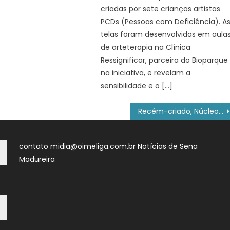
criadas por sete crianças artistas
PCDs (Pessoas com Deficiência). A
telas foram desenvolvidas em aula
de arteterapia na Clínica
Ressignificar, parceira do Bioparque
na iniciativa, e revelam a
sensibilidade e o […]
Recém-criado, Núcleo da Polícia Penal de Santa Catarina fez 80 prisões de foragidos em 120 dias
contato midia@oimeliga.com.br
Notícias de Sena
Madureira