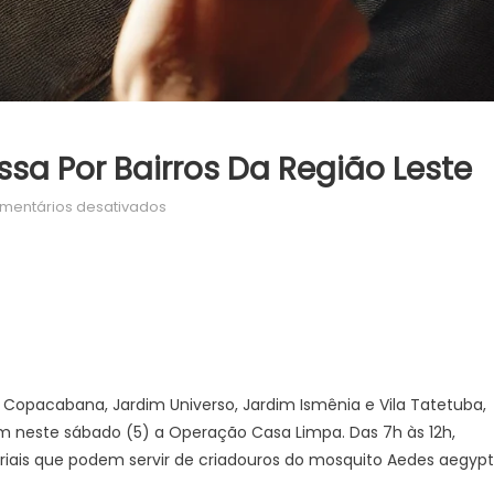
a Por Bairros Da Região Leste
em
mentários desativados
Operação
Casa
Limpa
passa
por
bairros
da
im Copacabana, Jardim Universo, Jardim Ismênia e Vila Tatetuba,
região
m neste sábado (5) a Operação Casa Limpa. Das 7h às 12h,
leste
iais que podem servir de criadouros do mosquito Aedes aegypti