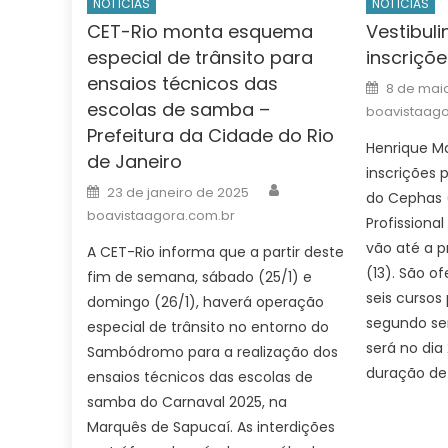
NOTÍCIAS
NOTÍCIAS
CET-Rio monta esquema
Vestibul
especial de trânsito para
inscriçõe
ensaios técnicos das
Posted
8 de mai
on
escolas de samba –
boavistaago
Prefeitura da Cidade do Rio
Henrique M
de Janeiro
inscrições 
Author
Posted
23 de janeiro de 2025
do Cephas 
on
boavistaagora.com.br
Profissiona
vão até a 
A CET-Rio informa que a partir deste
(13). São o
fim de semana, sábado (25/1) e
seis cursos
domingo (26/1), haverá operação
segundo se
especial de trânsito no entorno do
será no dia
Sambódromo para a realização dos
duração de 
ensaios técnicos das escolas de
samba do Carnaval 2025, na
Marquês de Sapucaí. As interdições