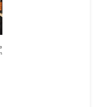
e
m
r