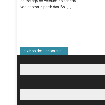
ao tráfego de veículos no sábado
vão ocorrer a partir das 16h, […]
Navegação
Alison dos Santos supera campeão olímpico em palco de título mundial
de
Post