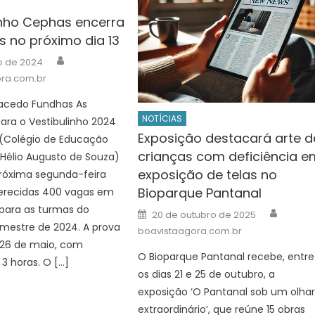
inho Cephas encerra
s no próximo dia 13
Author
o de 2024
ra.com.br
acedo Fundhas As
NOTÍCIAS
para o Vestibulinho 2024
Exposição destacará arte d
(Colégio de Educação
crianças com deficiência e
l Hélio Augusto de Souza)
exposição de telas no
próxima segunda-feira
Bioparque Pantanal
ferecidas 400 vagas em
 para as turmas do
Author
Posted
20 de outubro de 2025
on
mestre de 2024. A prova
boavistaagora.com.br
 26 de maio, com
O Bioparque Pantanal recebe, entre
3 horas. O […]
os dias 21 e 25 de outubro, a
exposição ‘O Pantanal sob um olha
extraordinário’, que reúne 15 obras