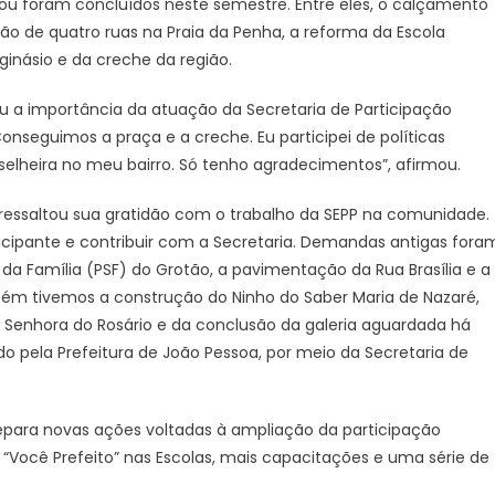
 ou foram concluídos neste semestre. Entre eles, o calçamento
ão de quatro ruas na Praia da Penha, a reforma da Escola
ginásio e da creche da região.
cou a importância da atuação da Secretaria de Participação
onseguimos a praça e a creche. Eu participei de políticas
selheira no meu bairro. Só tenho agradecimentos”, afirmou.
 ressaltou sua gratidão com o trabalho da SEPP na comunidade.
ticipante e contribuir com a Secretaria. Demandas antigas fora
a Família (PSF) do Grotão, a pavimentação da Rua Brasília e a
bém tivemos a construção do Ninho do Saber Maria de Nazaré,
Senhora do Rosário e da conclusão da galeria aguardada há
o pela Prefeitura de João Pessoa, por meio da Secretaria de
epara novas ações voltadas à ampliação da participação
 “Você Prefeito” nas Escolas, mais capacitações e uma série de