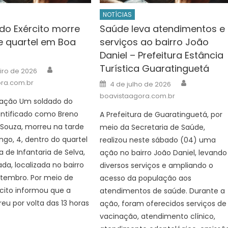
NOTÍCIAS
do Exército morre
Saúde leva atendimentos e
e quartel em Boa
serviços ao bairro João
Daniel – Prefeitura Estância
Turística Guaratinguetá
Author
iro de 2026
Author
Posted
ra.com.br
4 de julho de 2026
on
boavistaagora.com.br
lgação Um soldado do
dentificado como Breno
A Prefeitura de Guaratinguetá, por
 Souza, morreu na tarde
meio da Secretaria de Saúde,
go, 4, dentro do quartel
realizou neste sábado (04) uma
a de Infantaria de Selva,
ação no bairro João Daniel, levando
da, localizada no bairro
diversos serviços e ampliando o
etembro. Por meio de
acesso da população aos
rcito informou que a
atendimentos de saúde. Durante a
eu por volta das 13 horas
ação, foram oferecidos serviços de
vacinação, atendimento clínico,