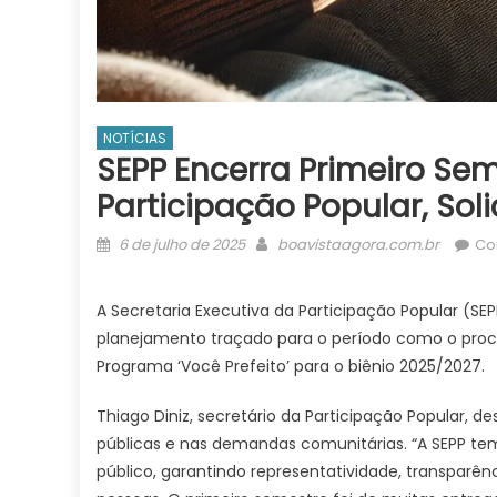
NOTÍCIAS
SEPP Encerra Primeiro S
Participação Popular, Sol
Posted
Author
6 de julho de 2025
boavistaagora.com.br
Co
on
A Secretaria Executiva da Participação Popular (S
planejamento traçado para o período como o proce
Programa ‘Você Prefeito’ para o biênio 2025/2027.
Thiago Diniz, secretário da Participação Popular, d
públicas e nas demandas comunitárias. “A SEPP te
público, garantindo representatividade, transparê