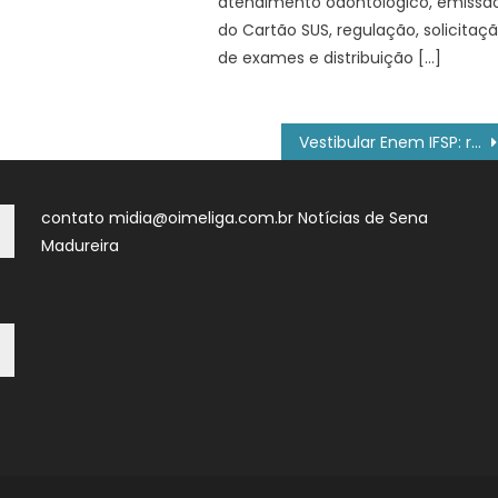
atendimento odontológico, emissã
do Cartão SUS, regulação, solicitaç
de exames e distribuição […]
Vestibular Enem IFSP: resultado final da banca de heteroidentificação – IFSP
contato midia@oimeliga.com.br
Notícias de Sena
Madureira