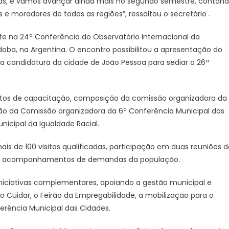
solicitações
gas, e vamos avançar ainda mais no segundo semestre, contan
resolvidas
 e moradores de todas as regiões”, ressaltou o secretário .
e
obras
nte na 24ª Conferência do Observatório Internacional da
doba, na Argentina. O encontro possibilitou a apresentação do
 a candidatura da cidade de João Pessoa para sediar a 26ª
ventos de capacitação, composição da comissão organizadora da
ão da Comissão organizadora da 6ª Conferência Municipal das
nicipal da Igualdade Racial.
is de 100 visitas qualificadas, participação em duas reuniões d
 150 acompanhamentos de demandas da população.
niciativas complementares, apoiando a gestão municipal e
 Cuidar, o Feirão da Empregabilidade, a mobilização para o
erência Municipal das Cidades.