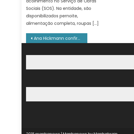
acolhimento no Serviço de Obras
Sociais (SOS). Na entidade, são
disponibilizados pernoite,
alimentação completa, roupas […]
Navegação
Ana Hickmann confirma cirurgia às pressas em Edu Guedes após diagnóstico de câncer
de
Post
2018 mantranews
|
Mantranews by
Mantrabrain
.