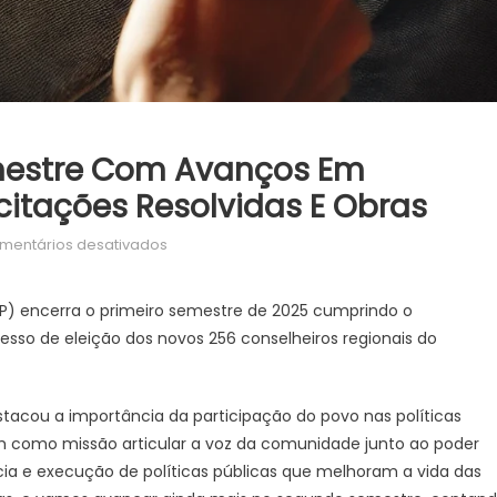
emestre Com Avanços Em
icitações Resolvidas E Obras
em
mentários desativados
SEPP
encerra
EPP) encerra o primeiro semestre de 2025 cumprindo o
primeiro
sso de eleição dos novos 256 conselheiros regionais do
semestre
com
avanços
estacou a importância da participação do povo nas políticas
em
m como missão articular a voz da comunidade junto ao poder
participação
ncia e execução de políticas públicas que melhoram a vida das
popular,