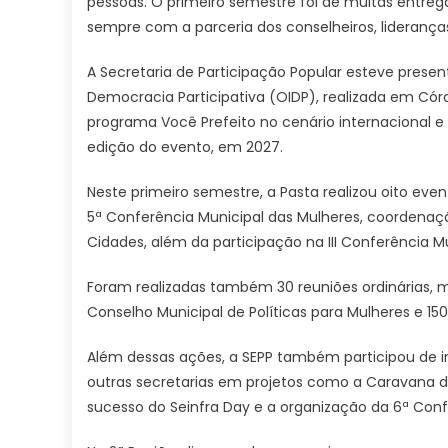
pessoas. O primeiro semestre foi de muitas entre
sempre com a parceria dos conselheiros, lideranças
A Secretaria de Participação Popular esteve prese
Democracia Participativa (OIDP), realizada em Cór
programa Você Prefeito no cenário internacional e
edição do evento, em 2027.
Neste primeiro semestre, a Pasta realizou oito e
5ª Conferência Municipal das Mulheres, coordenaç
Cidades, além da participação na III Conferência Mu
Foram realizadas também 30 reuniões ordinárias, ma
Conselho Municipal de Políticas para Mulheres e
Além dessas ações, a SEPP também participou de i
outras secretarias em projetos como a Caravana do
sucesso do Seinfra Day e a organização da 6ª Conf