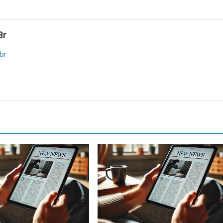
br
br