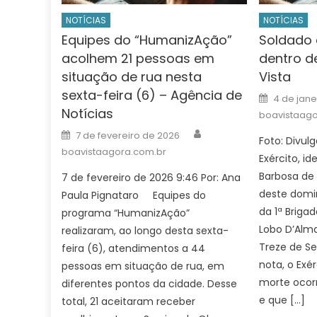
NOTÍCIAS
NOTÍCIAS
Equipes do “HumanizAção”
Soldado 
acolhem 21 pessoas em
dentro d
situação de rua nesta
Vista
sexta-feira (6) – Agência de
Posted
4 de jane
on
Notícias
boavistaago
Author
Posted
7 de fevereiro de 2026
Foto: Divu
on
boavistaagora.com.br
Exército, i
Barbosa de
7 de fevereiro de 2026 9:46 Por: Ana
deste domin
Paula Pignataro Equipes do
da 1ª Brigad
programa “HumanizAção”
Lobo D’Alma
realizaram, ao longo desta sexta-
Treze de S
feira (6), atendimentos a 44
nota, o Exé
pessoas em situação de rua, em
morte ocorr
diferentes pontos da cidade. Desse
e que […]
total, 21 aceitaram receber