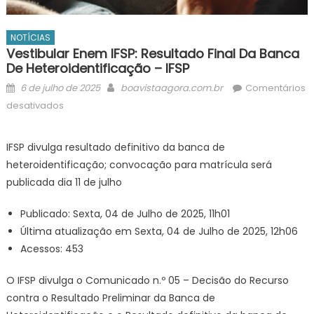
NOTÍCIAS
Vestibular Enem IFSP: Resultado Final Da Banca
De Heteroidentificação – IFSP
Posted
Author
6 de julho de 2025
boavistaagora.com.br
Comentários
on
em
desativados
Vestibular
Enem
IFSP divulga resultado definitivo da banca de
IFSP:
heteroidentificação; convocação para matrícula será
resultado
publicada dia 11 de julho
final
da
Publicado: Sexta, 04 de Julho de 2025, 11h01
banca
Última atualização em Sexta, 04 de Julho de 2025, 12h06
de
Acessos: 453
heteroidentificação
–
O IFSP divulga o Comunicado n.º 05 – Decisão do Recurso
IFSP
contra o Resultado Preliminar da Banca de