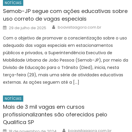
NOTÍCIAS
Semob-JP segue com ações educativas sobre
uso correto de vagas especiais
Author
Posted
boavistaagora.com.br
29 de julho de 2025
on
Com o objetivo de promover a conscientização sobre o uso
adequado das vagas especiais em estacionamentos
públicos e privados, a Superintendência Executiva de
Mobilidade Urbana de João Pessoa (Semob-JP), por meio da
Divisão de Educação para o Trânsito (Died), inicia, nesta
terça-feira (29), mais uma série de atividades educativas
externas. As ações seguem até a […]
NOTÍCIAS
Mais de 3 mil vagas em cursos
profissionalizantes são oferecidos pelo
Qualifica SP
Author
Posted
boavistaagora.com.br
18 de novembro de 2024