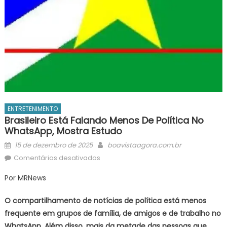
ENTRETENIMENTO
Brasileiro Está Falando Menos De Política No
WhatsApp, Mostra Estudo
Posted
Author
15 de dezembro de 2025
boavistaagora.com.br
on
em
Comentários desativados
Brasileiro
Por MRNews
está
falando
O compartilhamento de notícias de política está menos
menos
frequente em grupos de família, de amigos e de trabalho no
de
WhatsApp. Além disso, mais da metade das pessoas que
política