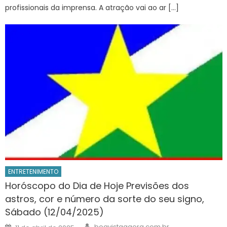
profissionais da imprensa. A atração vai ao ar […]
ENTRETENIMENTO
Horóscopo do Dia de Hoje Previsões dos
astros, cor e número da sorte do seu signo,
Sábado (12/04/2025)
Author
Posted
boavistaagora.com.br