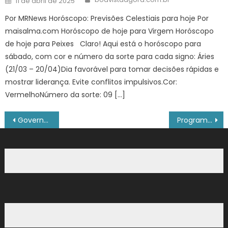
11 de abril de 2025
on
Por MRNews Horóscopo: Previsões Celestiais para hoje Por
maisalma.com Horóscopo de hoje para Virgem Horóscopo
de hoje para Peixes Claro! Aqui está o horóscopo para
sábado, com cor e número da sorte para cada signo: Áries
(21/03 – 20/04)Dia favorável para tomar decisões rápidas e
mostrar liderança. Evite conflitos impulsivos.Cor:
VermelhoNúmero da sorte: 09 […]
Navegação
Governo de Roraima entrega kits de robótica para 32 escolas estaduais e fortalece educação tecnológica no Ensino Médio
Programa “HumanizAção” acolhe 28 pessoas em situação de rua neste domingo (14)
de
Post