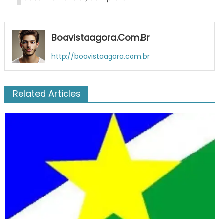
Boavistaagora.com.br
http://boavistaagora.com.br
Related Articles