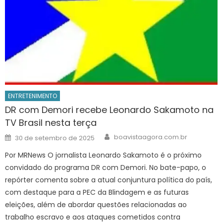
ENTRETENIMENTO
DR com Demori recebe Leonardo Sakamoto na
TV Brasil nesta terça
Author
Posted
boavistaagora.com.br
30 de setembro de 2025
on
Por MRNews O jornalista Leonardo Sakamoto é o próximo
convidado do programa DR com Demori. No bate-papo, o
repórter comenta sobre a atual conjuntura política do país,
com destaque para a PEC da Blindagem e as futuras
eleições, além de abordar questões relacionadas ao
trabalho escravo e aos ataques cometidos contra