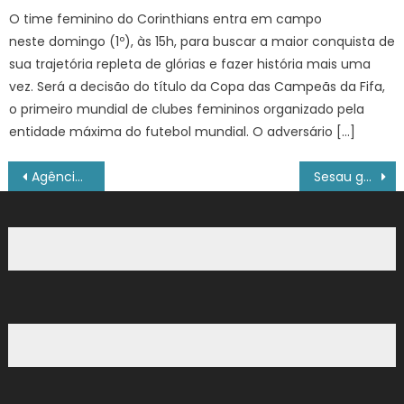
O time feminino do Corinthians entra em campo
neste domingo (1º), às 15h, para buscar a maior conquista de
sua trajetória repleta de glórias e fazer história mais uma
vez. Será a decisão do título da Copa das Campeãs da Fifa,
o primeiro mundial de clubes femininos organizado pela
entidade máxima do futebol mundial. O adversário […]
Navegação
Agência Minas Gerais | Secretaria de Estado de Fazenda entrega prêmio de R$ 50 mil da campanha “Sorte no Tanque” da Nota Fiscal Mineira
Sesau garante atendimento médico de urgência durante a Expoferr Show 2025
de
Post