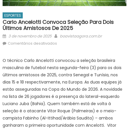
ESPORTES
Carlo Ancelotti Convoca Seleção Para Dois
Últimos Amistosos De 2025
Posted
Author
3 de novembro de 2025
boavistaagora.com.br
on
em
Comentários desativados
Carlo
Ancelotti
O técnico Carlo Ancelotti convocou a seleção brasileira
convoca
masculina de futebol nesta segunda-feira (3) para os dois
seleção
últimos amistosos de 2025, contra Senegal e Tunísia, nos
para
dias 15 e 18 respectivamente, na Europa. As duas equipes já
dois
estão asseguradas na Copa do Mundo de 2026. A novidade
últimos
amistosos
na lista de 26 jogadores é a presença do lateral-esquerdo
de
Luciano Juba (Bahia). Quem também está de volta à
2025
seleção é o atacante Vitor Roque (Palmeiras) e o meio-
campista Fabinho (Al-Ittihad/Arábia Saudita) – ambos
ganharam a primeira oportunidade com Ancelotti. Vitor