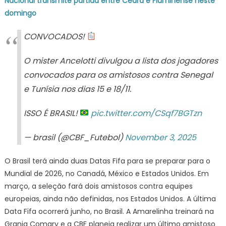
Nacional transmite partida entre Ceará e Fluminense neste
domingo
CONVOCADOS!
O mister Ancelotti divulgou a lista dos jogadores
convocados para os amistosos contra Senegal
e Tunísia nos dias 15 e 18/11.
ISSO É BRASIL!
pic.twitter.com/CSqf7BGTzn
— brasil (@CBF_Futebol)
November 3, 2025
O Brasil terá ainda duas Datas Fifa para se preparar para o
Mundial de 2026, no Canadá, México e Estados Unidos. Em
março, a seleção fará dois amistosos contra equipes
europeias, ainda não definidas, nos Estados Unidos. A última
Data Fifa ocorrerá junho, no Brasil. A Amarelinha treinará na
Granja Comary e a CBF planeja realizar um último amistoso