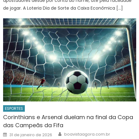
apostadores desde por conta do nome, até pela facilidade
de jogar. A Loteria Dia de Sorte da Caixa Econômica […]
ESPORTES
Corinthians e Arsenal duelam na final da Copa
das Campeãs da Fifa
Author
Posted
boavistaagora.com.br
31 de janeiro de 2026
on