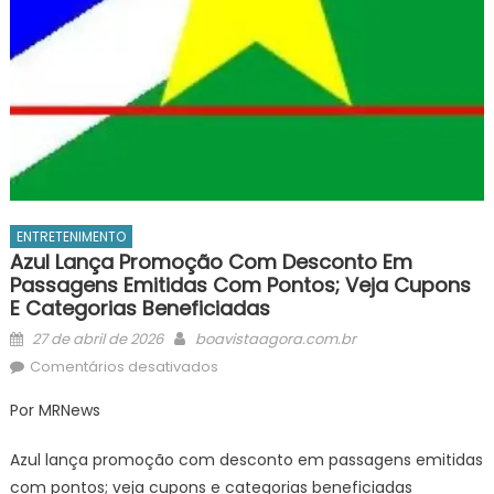
ENTRETENIMENTO
Azul Lança Promoção Com Desconto Em
Passagens Emitidas Com Pontos; Veja Cupons
E Categorias Beneficiadas
Posted
Author
27 de abril de 2026
boavistaagora.com.br
on
em
Comentários desativados
Azul
Por MRNews
lança
promoção
Azul lança promoção com desconto em passagens emitidas
com
com pontos; veja cupons e categorias beneficiadas
desconto