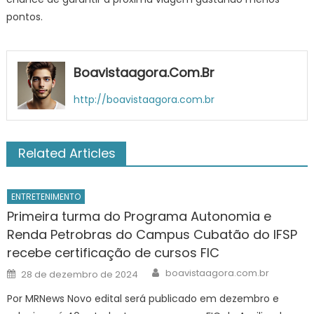
pontos.
Boavistaagora.com.br
http://boavistaagora.com.br
Related Articles
ENTRETENIMENTO
Primeira turma do Programa Autonomia e
Renda Petrobras do Campus Cubatão do IFSP
recebe certificação de cursos FIC
Author
Posted
boavistaagora.com.br
28 de dezembro de 2024
on
Por MRNews Novo edital será publicado em dezembro e