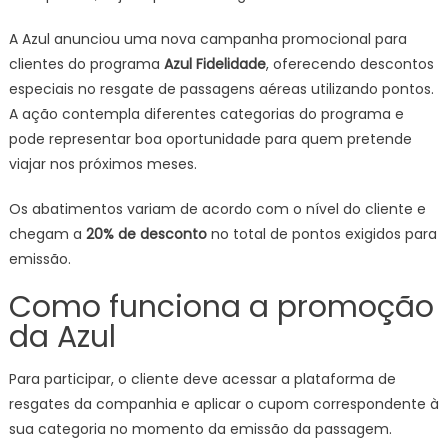
em
A Azul anunciou uma nova campanha promocional para
passagens
clientes do programa
Azul Fidelidade
, oferecendo descontos
emitidas
especiais no resgate de passagens aéreas utilizando pontos.
com
pontos;
A ação contempla diferentes categorias do programa e
veja
pode representar boa oportunidade para quem pretende
cupons
viajar nos próximos meses.
e
categorias
Os abatimentos variam de acordo com o nível do cliente e
beneficiadas
chegam a
20% de desconto
no total de pontos exigidos para
emissão.
Como funciona a promoção
da Azul
Para participar, o cliente deve acessar a plataforma de
resgates da companhia e aplicar o cupom correspondente à
sua categoria no momento da emissão da passagem.