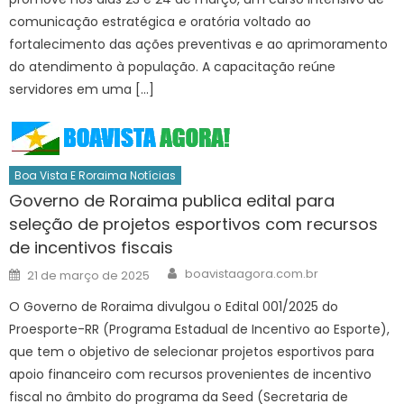
comunicação estratégica e oratória voltado ao
fortalecimento das ações preventivas e ao aprimoramento
do atendimento à população. A capacitação reúne
servidores em uma […]
Boa Vista E Roraima Notícias
Governo de Roraima publica edital para
seleção de projetos esportivos com recursos
de incentivos fiscais
Author
Posted
boavistaagora.com.br
21 de março de 2025
on
O Governo de Roraima divulgou o Edital 001/2025 do
Proesporte-RR (Programa Estadual de Incentivo ao Esporte),
que tem o objetivo de selecionar projetos esportivos para
apoio financeiro com recursos provenientes de incentivo
fiscal no âmbito do programa da Seed (Secretaria de