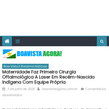
Boa Vista E Roraima Notícias
Maternidade Faz Primeira Cirurgia
Oftalmológica A Laser Em Recém-Nascido
Indígena Com Equipe Própria
Posted
Author
3 de julho de 2025
boavistaagora.com.br
Comentários
on
em
desativados
Maternidade
faz