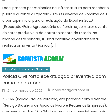
on
Local passará por melhorias na infraestrutura para receber o
público durante a Expoferr 2026 O Governo de Roraima deu
o pontapé inicial para a realização da Expoferr 2026
(Exposição-Feira Agropecuária de Roraima), o maior evento
do setor produtivo e de entretenimento do Estado. Na
manhã deste sábado, 11, uma comitiva governamental
realizou uma visita técnica […]
Boa Vista E Roraima Notícias
Polícia Civil fortalece atuação preventiva com
curso de oratória
Author
Posted
boavistaagora.com.br
24 de março de 2026
on
A PCRR (Polícia Civil de Roraima, em parceria com o Sebrae
(Serviço Brasileiro de Apoio às Micro e Pequenas Empresas),
promove nos dias 23 e 24 de março, um curso intensivo de