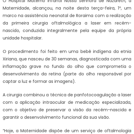
O Hospital Materno Infantil Nossa Senhora de Nazareth, a
primeira
Maternidade, alcançou, na noite desta terça-feira, 1º, um
cirurgia
marco na assistência neonatal de Roraima com a realização
oftalmológica
da primeira cirurgia oftalmológica a laser em recém-
a
nascido, conduzida integralmente pela equipe da própria
laser
em
unidade hospitalar.
recém-
nascido
O procedimento foi feito em uma bebê indígena da etnia
indígena
Xiriana, que nasceu de 30 semanas, diagnosticada com uma
com
inflamação grave no fundo do olho que comprometia o
equipe
desenvolvimento da retina (parte do olho responsável por
própria
captar a luz e formar as imagens).
A cirurgia combinou a técnica de panfotocoagulação a laser
com a aplicação intraocular de medicação especializada,
com o objetivo de preservar a visão da recém-nascida e
garantir o desenvolvimento funcional da sua visão.
“Hoje, a Maternidade dispõe de um serviço de oftalmologia