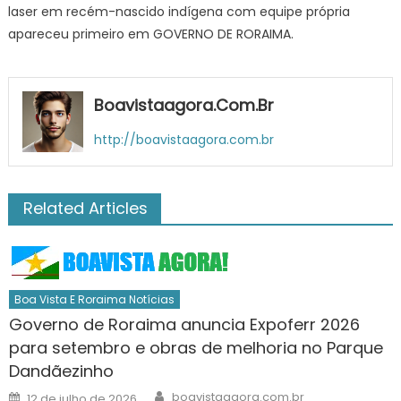
laser em recém-nascido indígena com equipe própria
apareceu primeiro em GOVERNO DE RORAIMA.
Boavistaagora.com.br
http://boavistaagora.com.br
Related Articles
Boa Vista E Roraima Notícias
Governo de Roraima anuncia Expoferr 2026
para setembro e obras de melhoria no Parque
Dandãezinho
Author
Posted
boavistaagora.com.br
12 de julho de 2026