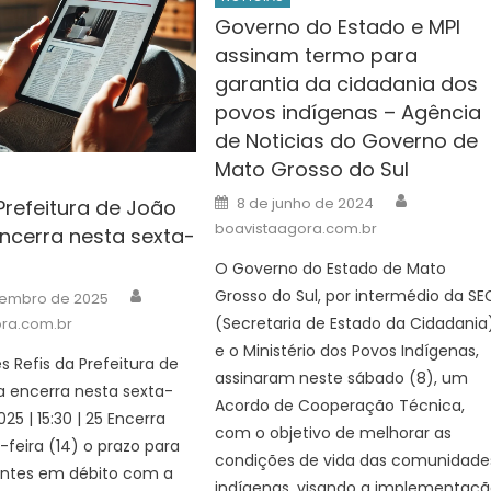
Governo do Estado e MPI
assinam termo para
garantia da cidadania dos
povos indígenas – Agência
de Noticias do Governo de
Mato Grosso do Sul
Author
Posted
8 de junho de 2024
Prefeitura de João
on
boavistaagora.com.br
ncerra nesta sexta-
O Governo do Estado de Mato
Author
Grosso do Sul, por intermédio da SE
vembro de 2025
(Secretaria de Estado da Cidadania)
ra.com.br
e o Ministério dos Povos Indígenas,
 Refis da Prefeitura de
assinaram neste sábado (8), um
a encerra nesta sexta-
Acordo de Cooperação Técnica,
025 | 15:30 | 25 Encerra
com o objetivo de melhorar as
-feira (14) o prazo para
condições de vida das comunidade
uintes em débito com a
indígenas, visando a implementaç