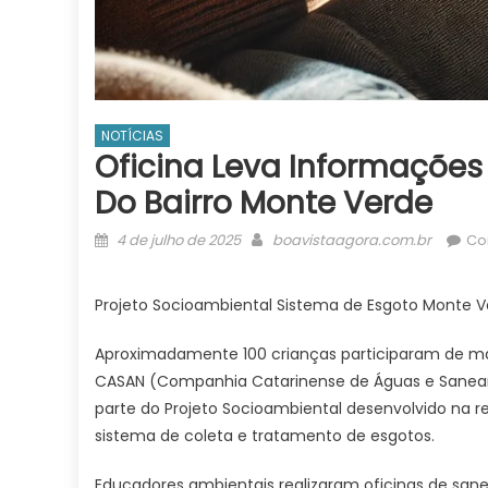
NOTÍCIAS
Oficina Leva Informaçõe
Do Bairro Monte Verde
Posted
Author
4 de julho de 2025
boavistaagora.com.br
Co
on
Projeto Socioambiental Sistema de Esgoto Monte 
Aproximadamente 100 crianças participaram de m
CASAN (Companhia Catarinense de Águas e Saneamen
parte do Projeto Socioambiental desenvolvido na 
sistema de coleta e tratamento de esgotos.
Educadores ambientais realizaram oficinas de san