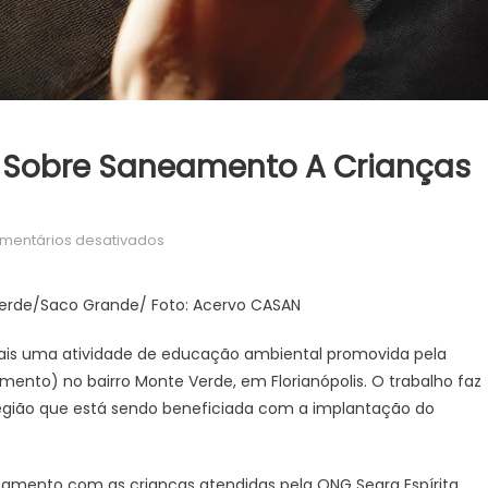
s Sobre Saneamento A Crianças
em
mentários desativados
Oficina
leva
Verde/Saco Grande/ Foto: Acervo CASAN
informações
sobre
ais uma atividade de educação ambiental promovida pela
saneamento
to) no bairro Monte Verde, em Florianópolis. O trabalho faz
a
região que está sendo beneficiada com a implantação do
crianças
do
Bairro
eamento com as crianças atendidas pela ONG Seara Espírita