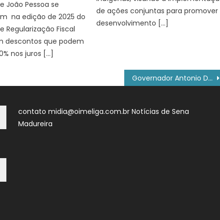
de João Pessoa se
de ações conjuntas para promover
rem na edição de 2025 do
desenvolvimento […]
 Regularização Fiscal
om descontos que podem
0% nos juros […]
Governador Antonio Denarium lidera missão na Guiana e reforça Roraima como ponte do Brasil com Caribe
contato midia@oimeliga.com.br
Notícias de Sena
Madureira