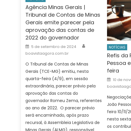
Agência Minas Gerais |
Tribunal de Contas de Minas
Gerais emite parecer pela
aprovação das contas de
2022 do governador
Author
Posted
5 de setembro de 2024
NOTÍCIAS
on
boavistaagora.com.br
Refis da 
Pessoa e
O Tribunal de Contas de Minas
feira
Gerais (TCE-MG) emitiu, nesta
Posted
quarta-feira (4/9), em sessão
10 de no
on
extraordinária, parecer prévio pela
boavistaago
aprovação das contas do
Negociações
governador Romeu Zema, referentes
João Pesso
ao ano de 2022. O parecer prévio
feira 10/11/2
será encaminhado, após prazo
nesta sexta
recursal, à Assembleia Legislativa de
os contrib
Minas Gerais (ALMG), responsável