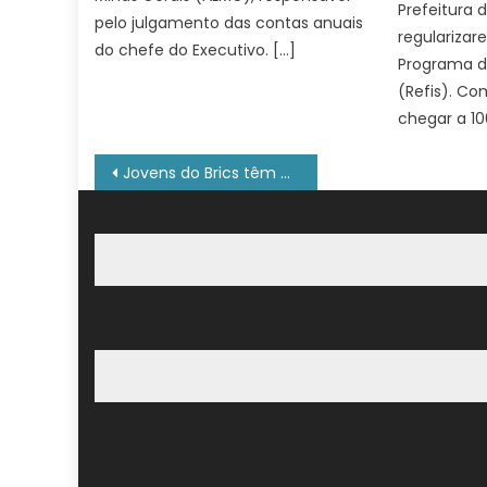
Prefeitura 
pelo julgamento das contas anuais
regulariza
do chefe do Executivo. […]
Programa de
(Refis). C
chegar a 10
Navegação
Jovens do Brics têm energia nuclear como saída, diz diretor de agência
de
Post